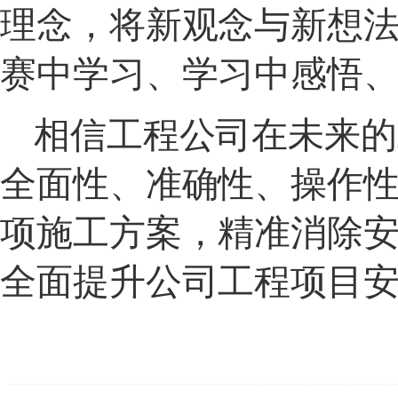
理念，将新观念与新想
赛中学习、学习中感悟
相信工程公司在未来的
全面性、准确性、操作
项施工方案
，精准消除
全面提升公司工程项目