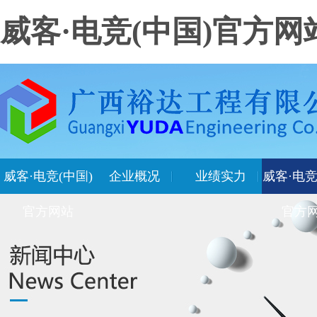
威客·电竞(中国)官方网
威客·电竞(中国)
企业概况
业绩实力
威客·电竞
官方网站
官方