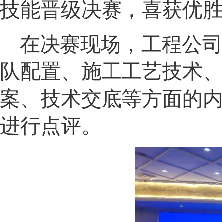
技能晋级决赛
，喜获优
在决赛现场，工程公司
队配置、施工工艺技术
案、技术交底等方面的内
进行点评。