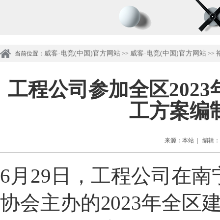
威客·电竞(中国)官方网站
威客·电竞(中国)官方网站
裕
当前位置：
>>
>>
工程公司参加全区202
工方案编
来源：本站 | 编辑：管理
6月29日，工程公司在
协会主办
的
2023年
全区