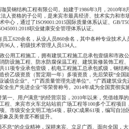
广西珈昊钢结构工程有限公司。始建于
1986年3月，2010
立法人资格的子公司，是来宾市最具经济、技术实力和市
通过了ISO9001:2015国际质量体系认证、GB/T50
ISO45001:2018职业健康安全管理体系认证。
现有员工620余名，从业人员860余名，其中各种专业技术人
96人，初级技术管理人员134人。
政公用工程施工，拥有建筑工程施工总承包壹级和市政
消防设施工程、防水防腐保温工程、建筑装修装饰工程、
共
11项专业承包壹级，
机电工程施工总承包贰级，钢结构
造价乙级资质（暂定期一年）多项资质，先后荣获
“全国
诚信企业”、“广西质量管理先进单位”、“广西建筑业先进
安全生产先进企业”等荣誉称号。2014年成为全国贯彻
誉第一、用户满意”的经营宗旨，2010年以来，凭借雄厚
工程、来宾市火车北站站前广场工程等100多个工程项目
项、市级安全文明工地54项，获QC成果61项，编写自治
会形象及美誉度不断提升。
强不息”的企业精神，深耕来宾、立足广西、面向全国，