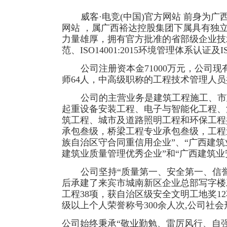
威客·电竞(中国)官方网站 前身为
网站 ，属广西裕达控股集团下属具有独
力量雄厚，拥有官方批准的省部级企业技术中心，
范、ISO14001:2015环境管理体系认证及
公司注册资本金
71000万元，公司
师64人，中高级职称的工程技术管理人员共
公司的主营业务是建筑工程施工、市
起重设备安装工程、电子与智能化工程、
筑工程、城市及道路照明工程和环保工程
承包叁级，桥梁工程专业承包叁级，工程
族自治区守合同重信用企业”、“广西建筑业
建筑业质量管理优秀企业”和“广西建筑业
公司坚持
“质量第一、安全第一、信
后承建了来宾市城南新区企业总部写字楼
工程38项，获自治区级安全文明工地奖12
级以上个人荣誉称号300余人次,公司社
公司始终秉承
“敬业勤勉、雷厉风行、自