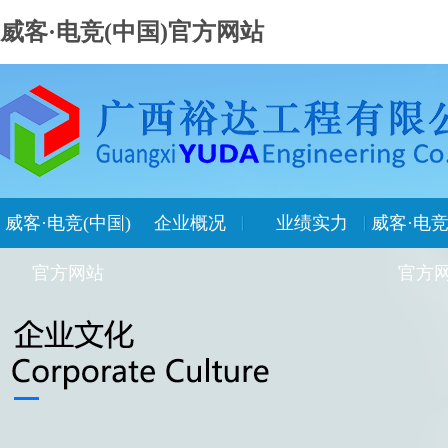
威客·电竞(中国)官方网站
威客·电竞(中国)
企业概况
业绩实力
威客·电竞
官方网站
官方