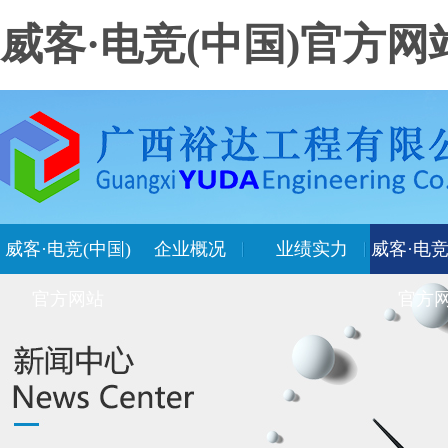
威客·电竞(中国)官方网
威客·电竞(中国)
企业概况
业绩实力
威客·电竞
官方网站
官方