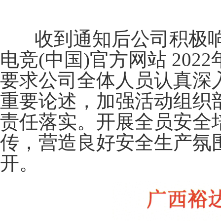
收到通知后公司积极响
电竞(中国)官方网站 20
要求公司全体人员认真深
重要论述，加强活动组织
责任落实。开展全员安全
传，营造良好安全生产氛
开。