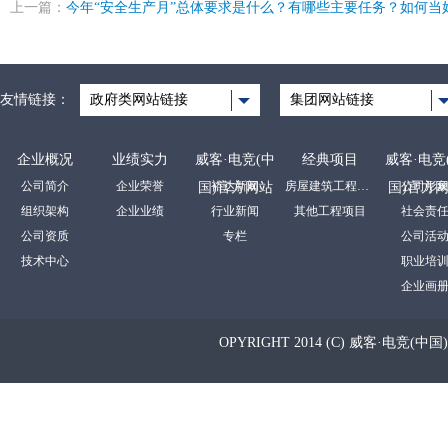
上一篇：
今年“安全生产月”总体要求是什么？有哪些主要任务？如何当
友情链接：
政府类网站链接
集团网站链接
企业概况
业绩实力
威客·电竞(中
经典项目
威客·电竞
公司简介
企业荣誉
裕达新闻
房屋建筑工程项目
公司形
国)官方网站
国)官方
组织架构
企业业绩
行业新闻
其他工程项目
社会责
公司资质
专栏
公司活
技术中心
职业培
企业画
OPYRIGHT 2014 (C) 威客·电竞(中