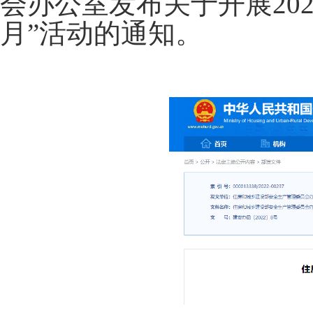
会办公室发布关于开展20
月”活动的通知。